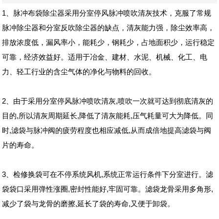
1、脉冲布袋除尘器采用分室停风脉冲喷吹清灰技术，克服了常规
脉冲除尘器和分室反吹除尘器的缺点，清灰能力强，除尘效率高，
排放浓度低，漏风率小，能耗少，钢耗少，占地面积少，运行稳定
可靠，经济效益好。适用于冶金、建材、水泥、机械、化工、电
力、轻工行业的含尘气体的净化与物料的回收。
2、由于采用分室停风脉冲喷吹清灰,喷吹一次就可达到彻底清灰的
目的,所以清灰周期延长,降低了清灰能耗,压气耗量可大为降低。同
时,滤袋与脉冲阀的疲劳程度也相应减低,从而成倍地提高滤袋与阀
片的寿命。
3、检修换袋可在不停系统风机,系统正常运行条件下分室进行。滤
袋袋口采用弹性涨圈,密封性能好,牢固可靠。滤袋龙骨采用多角形,
减少了袋与龙骨的磨擦,延长了袋的寿命,又便于卸袋。